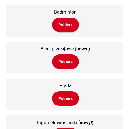
Badminton
Pobierz
Biegi przełajowe
(
nowy!
)
Pobierz
Brydż
Pobierz
Ergometr wioślarski
(
nowy!
)