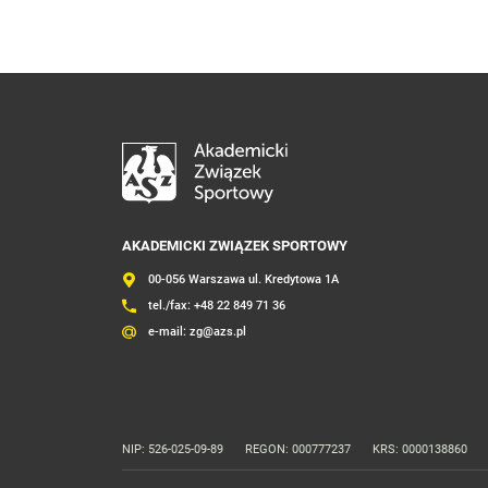
AKADEMICKI ZWIĄZEK SPORTOWY
00-056 Warszawa ul. Kredytowa 1A
tel./fax:
+48 22 849 71 36
e-mail:
zg@azs.pl
NIP: 526-025-09-89
REGON: 000777237
KRS: 0000138860