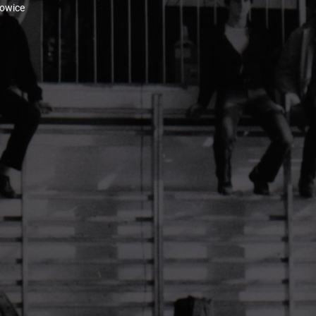
towice
 Zarys dziejów. J. Łapo, G. Białuński, J. Sekta