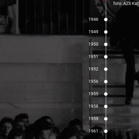
foto: AZS Ka
1946
1949
1950
1951
1952
1956
1955
1958
1959
foto: Wilkasy.
1961