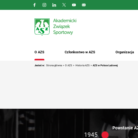
O AZS
Członkostwo w AZS
Organizacja
Jesteś w:
Strona główna
O AZS
Historia AZS
AZS w Polsce Ludowej
Powstanie AZ
1945