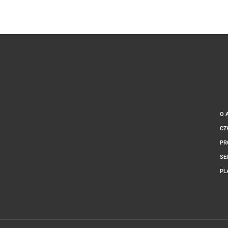
O 
CZ
PR
SE
PL