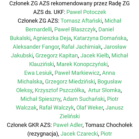
Członek ZG AZS rekomendowany przez Radę ZG
AZS ds. UKF:
Paweł Potoczek
Członek ZG AZS:
Tomasz Aftański
,
Michał
Bernardelli
,
Paweł Błaszczyk
,
Daniel
Bukalski
,
Agnieszka Deja
,
Katarzyna Domańska
,
Aleksander Fangor
,
Rafał Jachimiak
,
Jarosław
Jakubski
,
Grzegorz Kapitan
,
Jacek Kiełb
,
Michał
Klauziński
,
Marek Konopczyński
,
Ewa Lesiuk
,
Paweł Markiewicz
,
Anna
Michalska
,
Grzegorz Miedziński
,
Bogusław
Oleksy
,
Krzysztof Pszczółka
,
Artur Słomka
,
Michał Spieszny
,
Adam Suchański
,
Piotr
Walczak
,
Rafał Walczyk
,
Olaf Weker
,
Janusz
Zieliński
Członek GKR AZS:
Paweł Adler
, Tomasz Chochołek
(rezygnacja)
,
Jacek Czarecki
,
Piotr