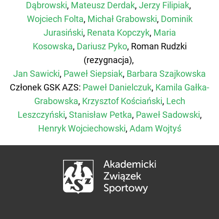
Dąbrowski
,
Mateusz Derdak
,
Jerzy Filipiak
,
Wojciech Folta
,
Michał Grabowski
,
Dominik
Jurasiński
,
Renata Kopczyk
,
Maria
Kosowska
,
Dariusz Pyko
, Roman Rudzki
(rezygnacja)
,
Jan Sawicki
,
Paweł Siepsiak
,
Barbara Szajkowska
Członek GSK AZS:
Paweł Danielczuk
,
Kamila Gałka-
Grabowska
,
Krzysztof Kościański
,
Lech
Leszczyński
,
Stanisław Petka
,
Paweł Sadowski
,
Henryk Wojciechowski
,
Adam Wojtyś